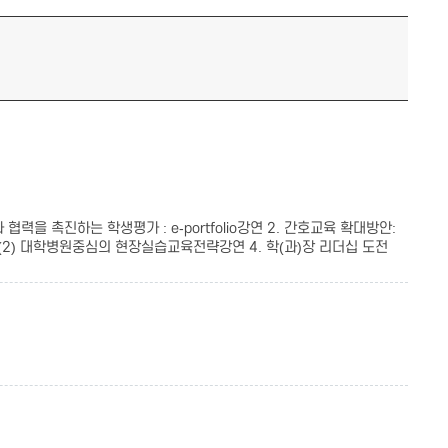
 협력을 촉진하는 학생평가 : e-portfolio강연 2. 간호교육 확대방안:
) 대학병원중심의 현장실습교육전략강연 4. 학(과)장 리더십 도전