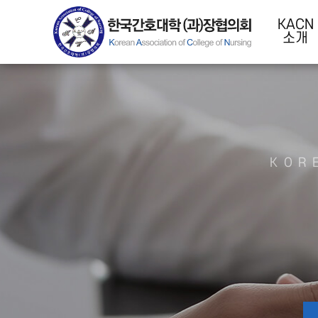
KACN
소개
KOR