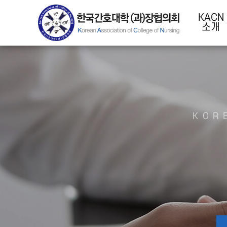
KACN
소개
KOR