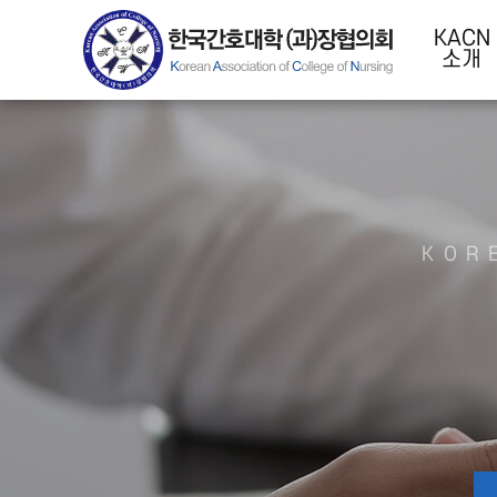
KACN
소개
KOR