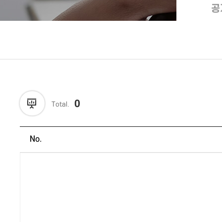
공
0
Total.
No.