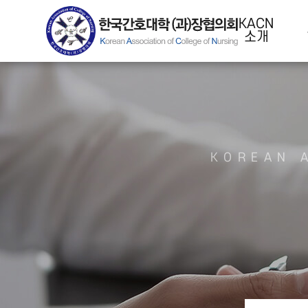
KACN
소개
KOREAN 